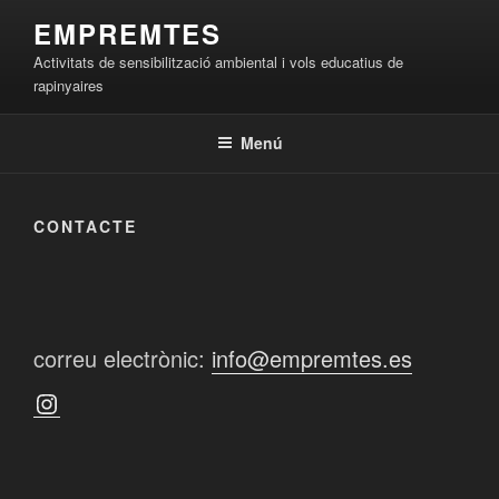
Saltar
EMPREMTES
al
Activitats de sensibilització ambiental i vols educatius de
contenido
rapinyaires
Menú
CONTACTE
correu electrònic:
info@empremtes.es
Instagram