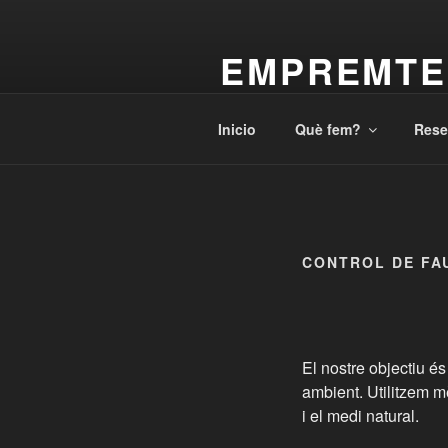
Saltar
al
EMPREMTE
contenido
Activitats de sensibilització amb
Inicio
Què fem?
Rese
CONTROL DE FA
El nostre objectiu é
ambient. Utilitzem m
i el medi natural.