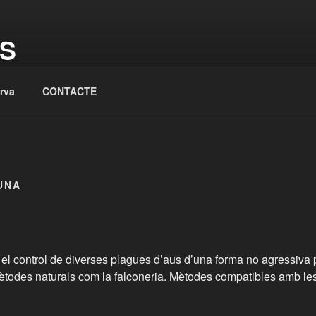
S
iental i vols educatius de rapinyaires
rva
CONTACTE
UNA
s el control de diverses plagues d’aus d’una forma no agressiva 
ètodes naturals com la falconeria. Mètodes compatibles amb le